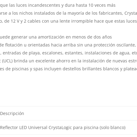
ue las luces incandescentes y dura hasta 10 veces más
se a los nichos instalados de la mayoría de los fabricantes, Crys
, de 12 V y 2 cables con una lente irrompible hace que estas luces
puede generar una amortización en menos de dos años
 de flotación u orientadas hacia arriba sin una protección oscilante
, entradas de playa, escalones, estantes, instalaciones de agua, et
c (UCL) brinda un excelente ahorro en la instalación de nuevas est
ces de piscinas y spas incluyen destellos brillantes blancos y plate
Descripción
Reflector LED Universal CrystaLogic para piscina (solo blanco)