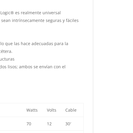
taLogic® es realmente universal
 sean intrínsecamente seguras y fáciles
, lo que las hace adecuadas para la
cétera.
ructuras
ados lisos; ambos se envían con el
Watts
Volts
Cable
70
12
30′