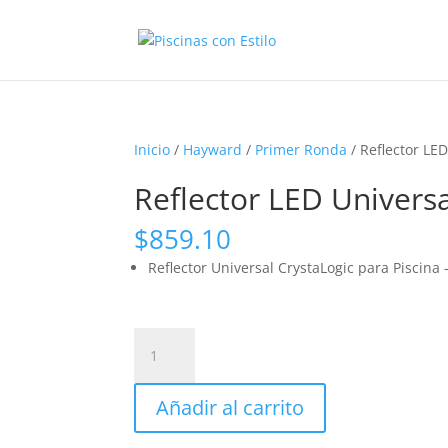
Inicio
/
Hayward
/
Primer Ronda
/ Reflector LE
Reflector LED Univers
$
859.10
Reflector Universal CrystaLogic para Piscina
Reflector
LED
Universal
Añadir al carrito
CrystaLogic
para