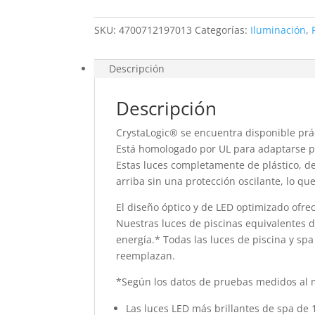
Piscina
-
SKU:
4700712197013
Categorías:
Iluminación
,
Hayward
cantidad
Descripción
Descripción
CrystaLogic® se encuentra disponible prá
Está homologado por UL para adaptarse pr
Estas luces completamente de plástico, de 
arriba sin una protección oscilante, lo q
El diseño óptico y de LED optimizado ofre
Nuestras luces de piscinas equivalentes d
energía.* Todas las luces de piscina y sp
reemplazan.
*Según los datos de pruebas medidos al 
Las luces LED más brillantes de spa de 