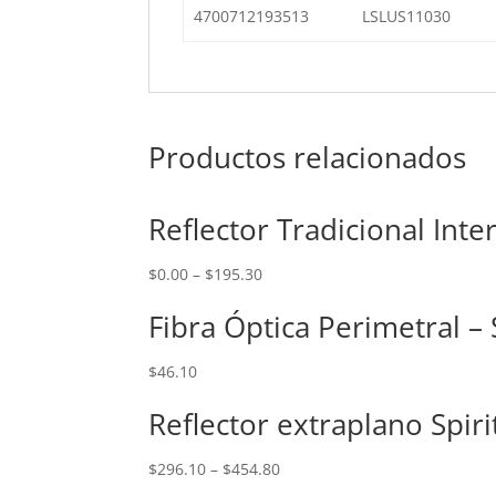
4700712193513
LSLUS11030
Productos relacionados
Reflector Tradicional Inter
$
0.00
–
$
195.30
Fibra Óptica Perimetral –
$
46.10
Reflector extraplano Spiri
$
296.10
–
$
454.80