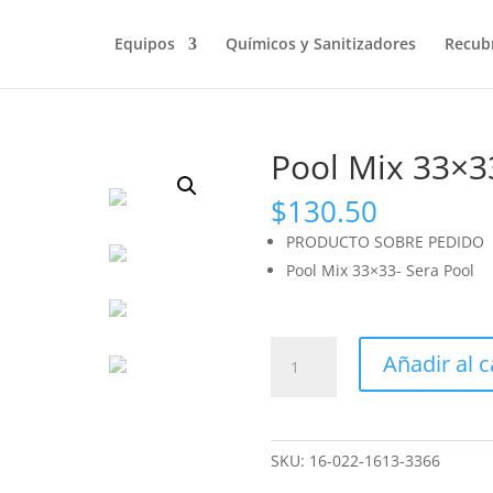
Búsqueda
de
productos
Equipos
Químicos y Sanitizadores
Recub
Pool Mix 33×3
$
130.50
PRODUCTO SOBRE PEDIDO
Pool Mix 33×33- Sera Pool
Pool
Añadir al c
Mix
33x33-
Sera
Pool
SKU:
16-022-1613-3366
cantidad