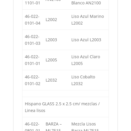
1101-01
Blanco AN2100
46-022-
Liso Azul Marino
L2002
0101-04
L2002
46-022-
L2003
Liso Azul L2003
0101-03
46-022-
Liso Azul Claro
L2005
0101-01
L2005
46-022-
Liso Cobalto
L2032
0101-02
L2032
Hispano GLASS 2.5 x 2.5 cm/ mezclas /
Linea lisos
46-022-
BARZA –
Mezcla Lisos
0801-01
ML7515
Barza ML7515