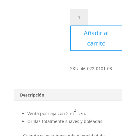
Mosaico
Liso
Azul
Añadir al
L2003
-
carrito
Hispano
Glass
cantidad
SKU:
46-022-0101-03
Descripción
2
Venta por caja con 2 m
c/u.
Orillas totalmente suaves y boleadas.
Cuando se esta buscando diversidad de