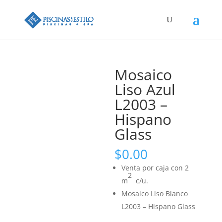
Búsqueda
de
productos
Mosaico
Liso Azul
L2003 –
Hispano
Glass
$
0.00
Venta por caja con 2
2
m
c/u.
Mosaico Liso Blanco
L2003 – Hispano Glass