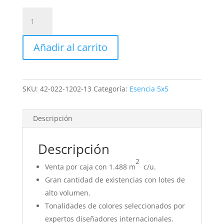
Mosaico
Color
blanco
Añadir al carrito
“A010”
5x5
cm
-
SKU:
42-022-1202-13
Categoría:
Esencia 5x5
Vetro
Venezia
cantidad
Descripción
Descripción
2
Venta por caja con 1.488 m
c/u.
Gran cantidad de existencias con lotes de
alto volumen.
Tonalidades de colores seleccionados por
expertos diseñadores internacionales.