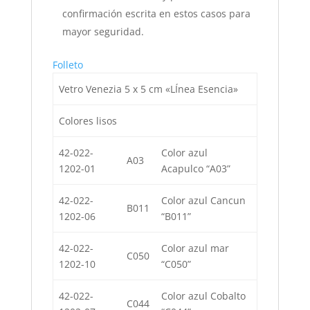
confirmación escrita en estos casos para
mayor seguridad.
Folleto
Vetro Venezia 5 x 5 cm «LÍnea Esencia»
Colores lisos
42-022-
Color azul
A03
1202-01
Acapulco “A03”
42-022-
Color azul Cancun
B011
1202-06
“B011”
42-022-
Color azul mar
C050
1202-10
“C050”
42-022-
Color azul Cobalto
C044