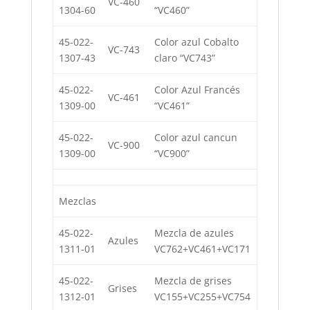
VC-460
1304-60
“VC460”
45-022-
Color azul Cobalto
VC-743
1307-43
claro “VC743”
45-022-
Color Azul Francés
VC-461
1309-00
“VC461”
45-022-
Color azul cancun
VC-900
1309-00
“VC900”
Mezclas
45-022-
Mezcla de azules
Azules
1311-01
VC762+VC461+VC171
45-022-
Mezcla de grises
Grises
1312-01
VC155+VC255+VC754