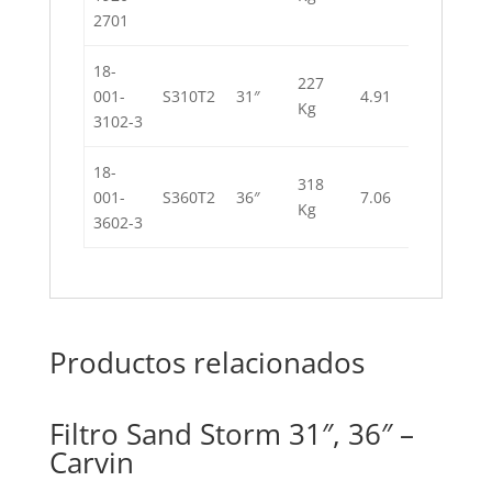
2701
18-
227
178,06
001-
S310T2
31″
4.91
Kg
L
3102-3
18-
318
256,80
001-
S360T2
36″
7.06
Kg
L
3602-3
Productos relacionados
Filtro Sand Storm 31″, 36″ –
Carvin