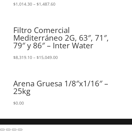
$
1,014.30
–
$
1,487.60
Filtro Comercial
Mediterráneo 2G, 63″, 71″,
79″ y 86″ – Inter Water
$
8,319.10
–
$
15,049.00
Arena Gruesa 1/8″x1/16″ –
25kg
$
0.00