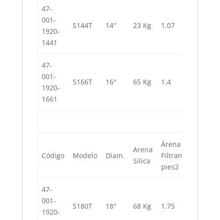
47-
001-
45,424
S144T
14″
23 Kg
1.07
1920-
L
1441
47-
001-
54,509
S166T
16″
65 Kg
1.4
1920-
L
1661
Árena
Arena
En 8
Código
Modelo
Diam.
Filtrante
Silica
Hrs
pies2
47-
001-
63,594
S180T
18″
68 Kg
1.75
1920-
L