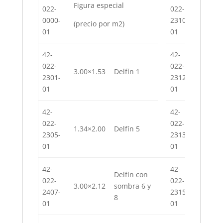
Figura especial
022-
022-
2.00×1
0000-
2310-
(precio por m
2
)
01
01
42-
42-
022-
022-
3.00×1.53
Delfín 1
2.17×2
2301-
2312-
01
01
42-
42-
022-
022-
1.34×2.00
Delfín 5
2.00×2
2305-
2313-
01
01
42-
42-
Delfín con
022-
022-
3.00×2.12
sombra 6 y
1.75×2
2407-
2315-
8
01
01