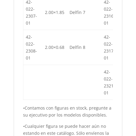
42-
42-
022-
022-
2.00×1.85
Delfín 7
1.90×1
2307-
2316-
01
01
42-
42-
022-
022-
2.00×0.68
Delfín 8
2.00×1
2308-
2317-
01
01
42-
022-
2.00×1
2321-
01
•Contamos con figuras en stock, pregunte a
su ejecutivo por los modelos disponibles.
•Cualquier figura se puede hacer aún no
estando en este catálogo. Sólo envíenos la