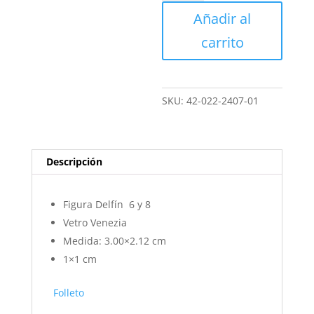
6
Añadir al
y
8
carrito
-
Vetro
Venezia
cantidad
SKU:
42-022-2407-01
Descripción
Figura Delfín 6 y 8
Vetro Venezia
Medida: 3.00×2.12 cm
1×1 cm
Folleto