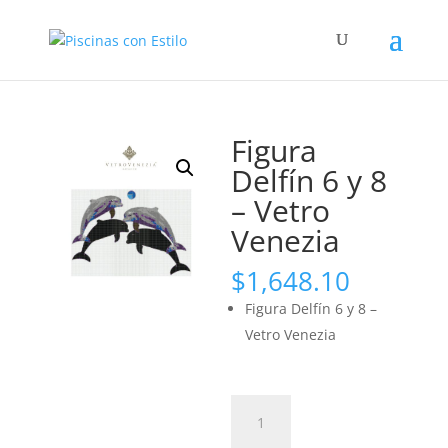
Búsqueda
de
productos
Figura
Delfín 6 y 8
– Vetro
Venezia
$
1,648.10
Figura Delfín 6 y 8 –
Vetro Venezia
Figura
Delfín