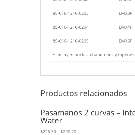
85-016-1216-0203
EMX3P
85-016-1216-0204
EMX4P
85-016-1216-0205
EMX5P
* Incluyen anclas, chapetones y tapones
Productos relacionados
Pasamanos 2 curvas – Int
Water
$
226.30
–
$
290.20