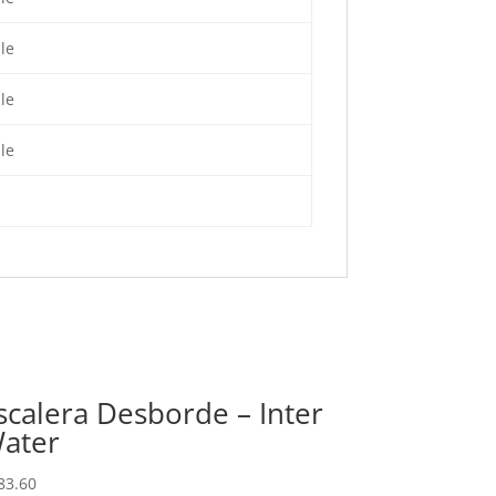
le
le
le
scalera Desborde – Inter
ater
83.60