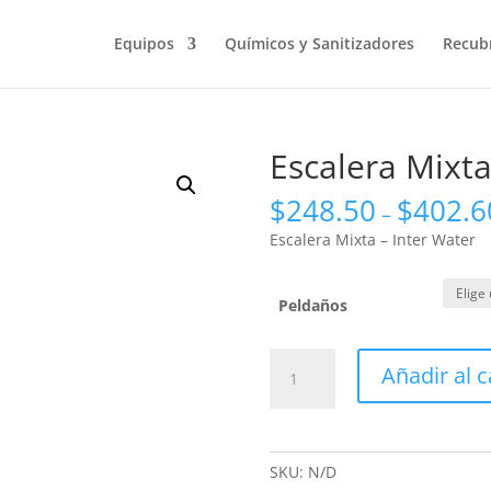
Búsqueda
de
productos
Equipos
Químicos y Sanitizadores
Recub
Escalera Mixta
$
248.50
$
402.6
–
Escalera Mixta – Inter Water
Peldaños
Escalera
Añadir al c
Mixta
-
Inter
Water
SKU:
N/D
cantidad