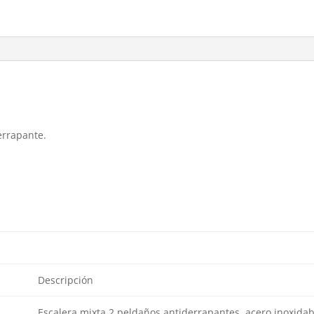
errapante.
Descripción
Escalera mixta 2 peldaños antiderrapantes, acero inoxidab