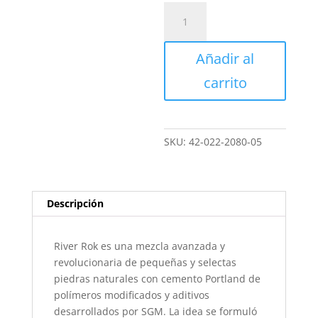
Emerald
black,
Saco
Añadir al
de
80
carrito
libras
(35
Kg)
-
SKU:
42-022-2080-05
River
Rok
cantidad
Descripción
River Rok es una mezcla avanzada y
revolucionaria de pequeñas y selectas
piedras naturales con cemento Portland de
polímeros modificados y aditivos
desarrollados por SGM. La idea se formuló