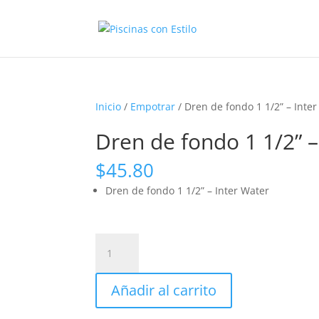
Inicio
/
Empotrar
/ Dren de fondo 1 1/2” – Inte
Dren de fondo 1 1/2” –
$
45.80
Dren de fondo 1 1/2” – Inter Water
Dren
de
fondo
Añadir al carrito
1
1/2”