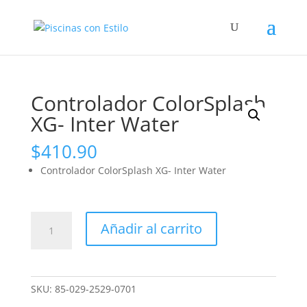
Búsqueda
de
productos
Controlador ColorSplash
XG- Inter Water
$
410.90
Controlador ColorSplash XG- Inter Water
Controlador
Añadir al carrito
ColorSplash
XG-
Inter
Water
SKU:
85-029-2529-0701
cantidad