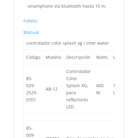
smartphone vía bluetooth hasta 10 m.
Folleto
Manual
controlador color splash xg / inter water
Código
Modelo
Descripción
Watts
Volts
Hert
Controlador
85-
Color
029-
Splash XG,
400
120
60
AB-12
2529-
para
W
V
Hz
0701
reflectores
LED
85-
009-