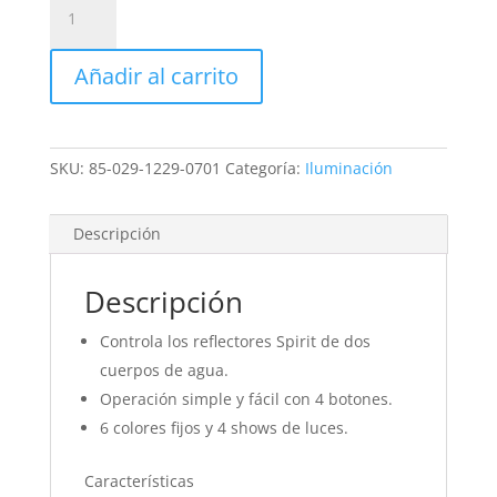
de
colores
Añadir al carrito
para
reflector
Spirit
-
SKU:
85-029-1229-0701
Categoría:
Iluminación
Inter
Water
cantidad
Descripción
Descripción
Controla los reflectores Spirit de dos
cuerpos de agua.
Operación simple y fácil con 4 botones.
6 colores fijos y 4 shows de luces.
Características