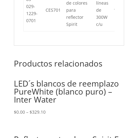
de colores
líneas
029-
CES701
para
de
110V
1229-
reflector
300W
0701
Spirit
c/u
Productos relacionados
LED´s blancos de reemplazo
PureWhite (blanco puro) –
Inter Water
$
0.00
–
$
329.10