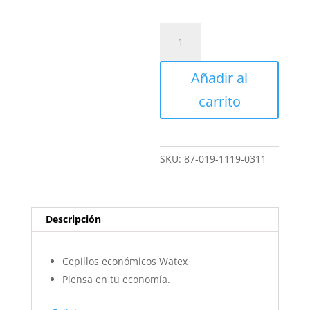
Cepillo
económico
cerdas
Añadir al
de
acero
carrito
inoxidable
5”
-
Watex
SKU:
87-019-1119-0311
cantidad
Descripción
Cepillos económicos Watex
Piensa en tu economía.