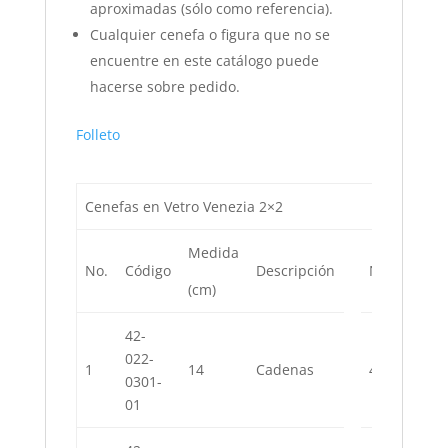
aproximadas (sólo como referencia).
Cualquier cenefa o figura que no se
encuentre en este catálogo puede
hacerse sobre pedido.
Folleto
Cenefas en Vetro Venezia 2×2
Medida
No.
Código
Descripción
No.
Códig
(cm)
42-
42-
022-
022-
1
14
Cadenas
4
0301-
0306-
01
01