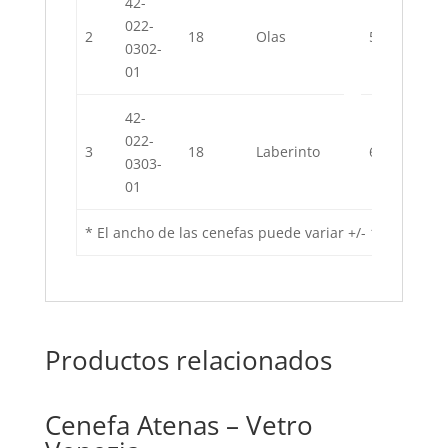
42-
42-
022-
022-
2
18
Olas
5
0302-
0309-
01
01
42-
42-
022-
022-
3
18
Laberinto
6
0303-
0310-
01
01
* El ancho de las cenefas puede variar +/- 1 cm, por l
Productos relacionados
Cenefa Atenas – Vetro