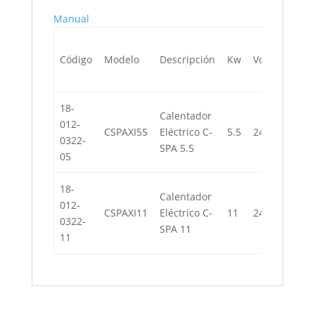
Manual
Código
Modelo
Descripción
Kw
Voltaje
Am
18-
Calentador
012-
CSPAXI55
Eléctrico C-
5.5
240
23
0322-
SPA 5.5
05
18-
Calentador
012-
CSPAXI11
Eléctrico C-
11
240
23
0322-
SPA 11
11