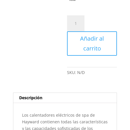
Calentador
Eléctrico
Spa
Añadir al
Heat
-
carrito
Hayward
cantidad
SKU:
N/D
Descripción
Los calentadores eléctricos de spa de
Hayward contienen todas las características
y las capacidades sofisticadas de los