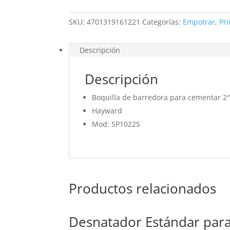
2"
-
SKU:
4701319161221
Categorías:
Empotrar
,
Pr
Hayward
cantidad
Descripción
Descripción
Boquilla de barredora para cementar 2
Hayward
Mod: SP1022S
Productos relacionados
Desnatador Estándar para