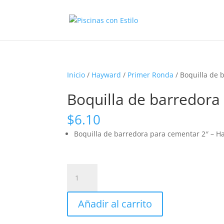
Inicio
/
Hayward
/
Primer Ronda
/ Boquilla de 
Boquilla de barredora
$
6.10
Boquilla de barredora para cementar 2″ – 
Boquilla
de
barredora
Añadir al carrito
para
cementar