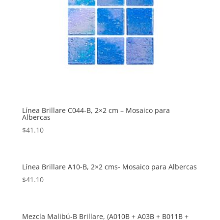
Línea Brillare C044-B, 2×2 cm – Mosaico para
Albercas
$
41.10
Línea Brillare A10-B, 2×2 cms- Mosaico para Albercas
$
41.10
Mezcla Malibú-B Brillare, (A010B + A03B + B011B +